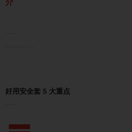
介
Smile Makers
持久快感
兴奋刺激
玩具润滑及清洁
全部
个人护理
身心灵谘商师, 梦妮妲
T
TENGA 典雅
品牌
品牌
品牌
W
we-vibe
Durex 杜蕾斯
ONE
FUN FACTORY
Womanizer
August 18, 2021
Okamoto 冈本
Sagami 相模
Iroha
香港电台 DJ, 阿柠
Olivia 奥莉维亚
Smile Makers
ONE
ONE
TENGA 典雅
Pontus 柏德士
Sagami 相模
Sagami 相模
好用安全套 5 大重点
全部
润滑液
Smile Makers
全部
安全套
TENGA 典雅
香港 Rapper 及音乐人, MastaMic
we-vibe
Womanizer