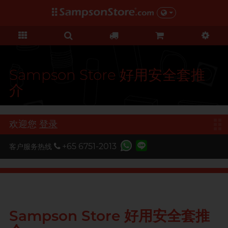
礼品及优惠
情趣玩具
个人护理
网红市集
安全套
润滑液
品牌
功能
功能
美女
基本护理
优惠
网红市集
C
Clearblue
超薄系列
硅基润滑
初心体验
身体护理
清货优惠
由网红亲自为你推荐 Sampson
D
Store 上的私房好物！
Durex 杜蕾斯
横纹凸点
水基润滑
进阶体验
运动护理
特价套装
Sampson Store 好用安全套推
介
F
非乳胶类
厚重黏滑
震动刺激
FUN FACTORY
全部优惠
机能强化
持久系列
轻爽润滑
C 点按摩
I
Iroha
增进关系
加润芳香
G 点按摩
礼品
欢迎您
登录
我想要
O
男士机能
Okamoto 冈本
窄身紧贴
玩具润滑及清洁
特別版
+65 6751-2013
客户服务热线
按摩体验
Olivia 奥莉维亚
大码尺寸
品牌
全部礼品
香港创作歌手, 潘宇谦
野兽
提升前戏体验
ONE
口交膜
Clearblue
後庭润滑
多次使用
P
Pontus 柏德士
我想要
敏感肌肤
单次使用
TENGA 典雅
Sampson Store 好用安全套推
S
Sagami 相模
浪漫時光
玩具润滑
电动玩具