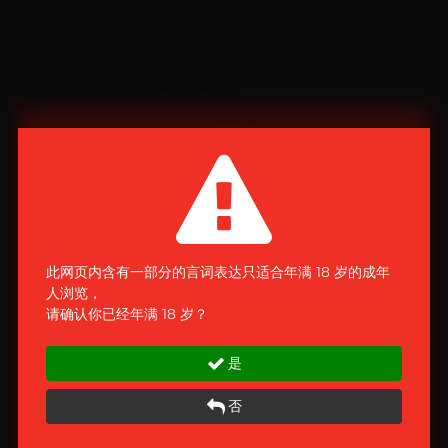
使用时间 4 小时 (最高震动力时)
防水达 50cm
使用适合人体用之硅胶、ABS
尺寸：127x34x34mm，重：73g
自愿单身男大生 MC
中国制造
分享产品
您好！
购买数量
此网页内含有一部分的言词表达只适合年满 18 岁的成年
您好像不在新加坡地区浏览 Sampson Store 新加坡店，
人浏览，
因为我们不提供托运到加坡以外地区，请到访我们的香港
请确认你已经年满 18 岁？
店。
加入购物车
是
留在新加坡店
立即购买
否
转到香港店
特价通知