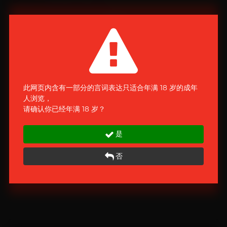
购买数量
自愿单身男大生 MC
您好！
此网页内含有一部分的言词表达只适合年满 18 岁的成年
到货通知
您好像不在新加坡地区浏览 Sampson Store 新加坡店，
人浏览，
因为我们不提供托运到加坡以外地区，请到访我们的香港
请确认你已经年满 18 岁？
店。
TENGA AIR-TECH 标准套装
是
留在新加坡店
套装内包括：
否
转到香港店
TENGA AIR-TECH 重复使用型真空杯 标准型 (一只)
Tenga Hole 润滑剂 [REAL] (一支)