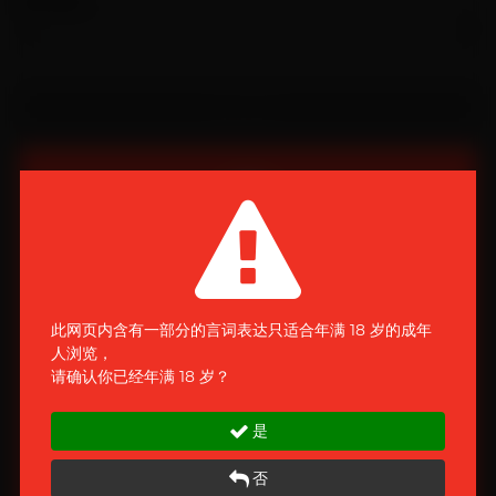
购买数量
已经停产
自愿单身男大生 MC
您好！
不規則及高低落差所產生快感的對比。
此网页内含有一部分的言词表达只适合年满 18 岁的成年
不規則地配置，存在高低落差的磚塊構造的立體。有凸出的磚塊產
您好像不在新加坡地区浏览 Sampson Store 新加坡店，
人浏览，
生著強而有力的刺激；又有凹入的結構產生柔軟的安撫。不規則地
因为我们不提供托运到加坡以外地区，请到访我们的香港
请确认你已经年满 18 岁？
湧出強弱的邊緣刺激，產生出對比度強烈的快感。
店。
是
尺碼 (包含包裝):
留在新加坡店
72.6(W)×72.6(D)×156.5(H)mm/285g
否