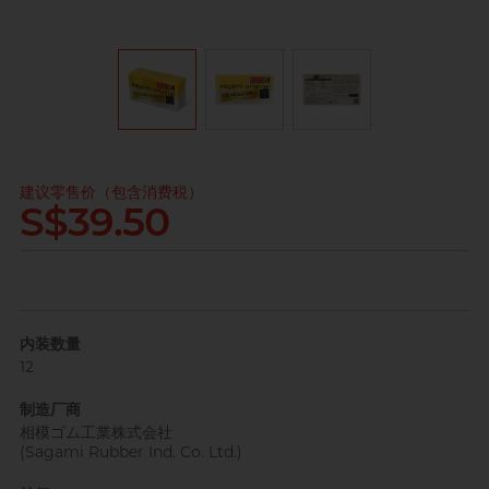
其它品牌
完美主义艺文青 Sandy
全部
情趣玩具
建议零售价（包含消费税）
S$39.50
已婚广告帅大叔 K
内装数量
12
制造厂商
肌肉型暖男 James
相模ゴム工業株式会社
(Sagami Rubber Ind. Co. Ltd.)