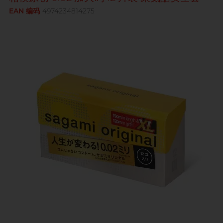
Smile Makers
EAN 编码
4974234814275
兴奋刺激
玩具润滑及清洁
全部
个人护理
身心灵谘商师, 梦妮妲
品牌
T
TENGA 典雅
品牌
品牌
Durex 杜蕾斯
W
we-vibe
ONE
FUN FACTORY
Okamoto 冈本
Womanizer
Sagami 相模
Iroha
Olivia 奥莉维亚
香港电台 DJ, 阿柠
Smile Makers
ONE
ONE
TENGA 典雅
Pontus 柏德士
Sagami 相模
Sagami 相模
全部
润滑液
全部
安全套
Smile Makers
TENGA 典雅
香港 Rapper 及音乐人, MastaMic
we-vibe
Womanizer