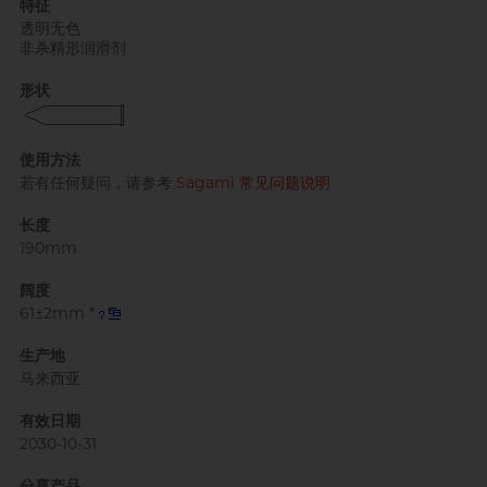
特征
透明无色
非杀精形润滑剂
形状
自愿单身男大生 MC
使用方法
若有任何疑问，请参考
Sagami 常见问题说明
长度
190mm
阔度
61±2mm *
生产地
马来西亚
有效日期
2030-10-31
分享产品