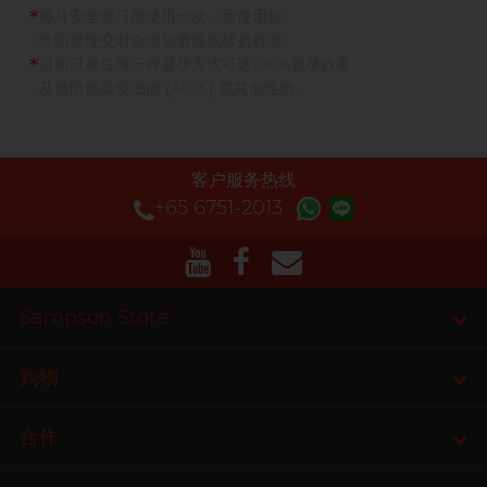
*
每片安全套只能使用一次，而使用於
非阴道性交时会增加滑落或破损机会。
*
目前没有任何一种避孕方式可达100%避孕效果
及预防感染爱滋病 (AIDS) 或其他性病。
客户服务热线
+65 6751-2013
Sampson Store
购物
合作