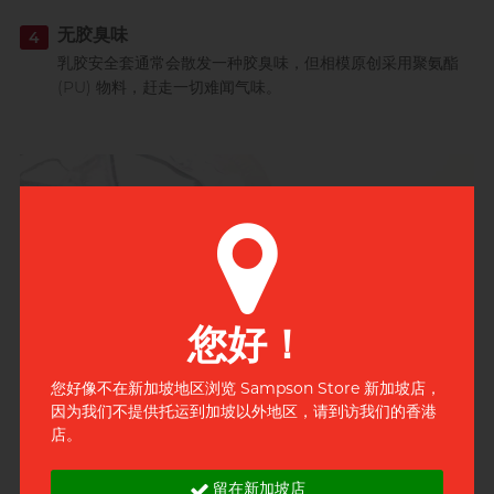
无胶臭味
4
乳胶安全套通常会散发一种胶臭味，但相模原创采用聚氨酯
(PU) 物料，赶走一切难闻气味。
您好！
您好像不在新加坡地区浏览 Sampson Store 新加坡店，
因为我们不提供托运到加坡以外地区，请到访我们的香港
店。
无乳胶过敏忧虑
5
乳胶敏感症状包括痕痒、刺痛、泛红及出疹；相模原创由低敏
留在新加坡店