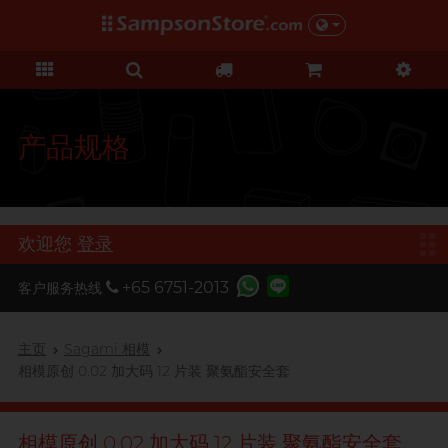
礼品及优惠
情趣玩具
个人护理
网红市集
安全套
润滑液
品牌
功能
功能
美女
基本护理
优惠
网红市集
C
Clearblue
超薄系列
硅基润滑
初心体验
身体护理
清货优惠
由网红亲自为你推荐 Sampson
D
Store 上的私房好物！
Durex 杜蕾斯
横纹凸点
水基润滑
进阶体验
运动护理
特价套装
产品规格
F
非乳胶类
厚重黏滑
震动刺激
FUN FACTORY
全部优惠
机能强化
持久系列
轻爽润滑
C 点按摩
I
Iroha
增进关系
加润芳香
G 点按摩
礼品
欢迎您
登录
我想要
O
男士机能
Okamoto 冈本
窄身紧贴
玩具润滑及清洁
特別版
+65 6751-2013
客户服务热线
按摩体验
Olivia 奥莉维亚
大码尺寸
品牌
全部礼品
香港创作歌手, 潘宇谦
野兽
提升前戏体验
ONE
主页
Sagami 相模
我想要
Clearblue
後庭润滑
多次使用
相模原创 0.02 加大码 12 片装 聚氨酯安全套
P
Pontus 柏德士
浪漫時光
敏感肌肤
单次使用
TENGA 典雅
S
Sagami 相模
持久快感
玩具润滑
电动玩具
相模原创 0.02 加大码 12 片装 聚氨酯安全套