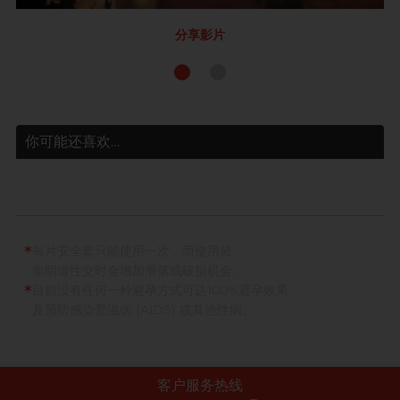
分享影片
你可能还喜欢…
*
每片安全套只能使用一次，而使用於
非阴道性交时会增加滑落或破损机会。
*
目前没有任何一种避孕方式可达100%避孕效果
及预防感染爱滋病 (AIDS) 或其他性病。
客户服务热线