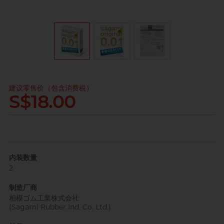
其它品牌
完美主义艺文青 Sandy
全部
情趣玩具
建议零售价（包含消费税）
S$18.00
已婚广告帅大叔 K
内装数量
2
制造厂商
肌肉型暖男 James
相模ゴム工業株式会社
(Sagami Rubber Ind. Co. Ltd.)