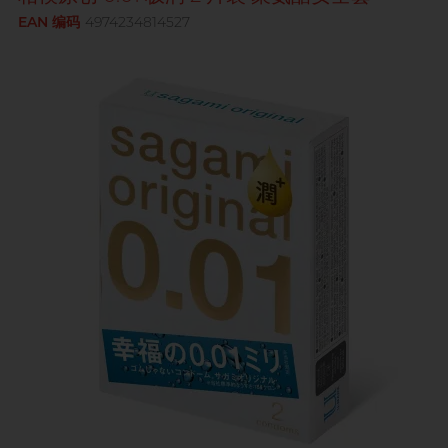
Smile Makers
EAN 编码
4974234814527
兴奋刺激
玩具润滑及清洁
全部
个人护理
身心灵谘商师, 梦妮妲
品牌
T
TENGA 典雅
品牌
品牌
Durex 杜蕾斯
W
we-vibe
ONE
FUN FACTORY
Okamoto 冈本
Womanizer
Sagami 相模
Iroha
Olivia 奥莉维亚
香港电台 DJ, 阿柠
Smile Makers
ONE
ONE
TENGA 典雅
Pontus 柏德士
Sagami 相模
Sagami 相模
全部
润滑液
全部
安全套
Smile Makers
TENGA 典雅
香港 Rapper 及音乐人, MastaMic
we-vibe
Womanizer