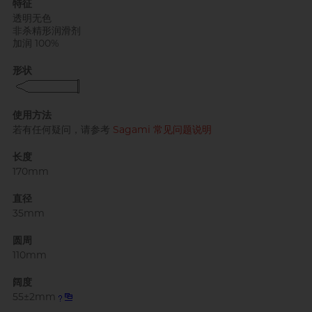
特征
透明无色
非杀精形润滑剂
加润 100%
形状
自愿单身男大生 MC
使用方法
若有任何疑问，请参考
Sagami 常见问题说明
长度
170mm
直径
35mm
圆周
110mm
阔度
55±2mm