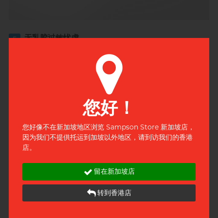
无乳胶过敏忧虑
5
乳胶敏感症状包括痕痒、刺痛、泛红及出疹；相模原创由低敏
聚氨酯 (PU) 制造，适合乳胶敏感人士使用。
您好！
您好像不在新加坡地区浏览 Sampson Store 新加坡店，
因为我们不提供托运到加坡以外地区，请到访我们的香港
店。
留在新加坡店
转到香港店
幼滑柔软
6