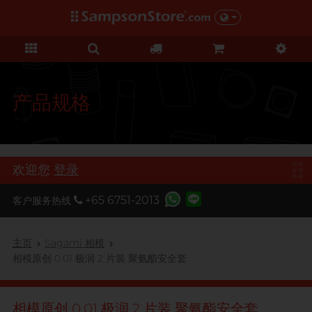
礼品及优惠
情趣玩具
个人护理
网红市集
安全套
润滑液
品牌
功能
功能
美女
基本护理
优惠
网红市集
C
Clearblue
超薄系列
硅基润滑
初心体验
身体护理
清货优惠
由网红亲自为你推荐 Sampson
D
Store 上的私房好物！
Durex 杜蕾斯
横纹凸点
水基润滑
进阶体验
运动护理
特价套装
产品规格
F
非乳胶类
厚重黏滑
震动刺激
FUN FACTORY
全部优惠
机能强化
持久系列
轻爽润滑
C 点按摩
I
Iroha
增进关系
加润芳香
G 点按摩
礼品
欢迎您
登录
我想要
O
男士机能
Okamoto 冈本
窄身紧贴
玩具润滑及清洁
特別版
+65 6751-2013
客户服务热线
按摩体验
Olivia 奥莉维亚
大码尺寸
品牌
全部礼品
香港创作歌手, 潘宇谦
野兽
提升前戏体验
ONE
主页
Sagami 相模
我想要
Clearblue
後庭润滑
多次使用
相模原创 0.01 极润 2 片装 聚氨酯安全套
P
Pontus 柏德士
浪漫時光
敏感肌肤
单次使用
TENGA 典雅
S
Sagami 相模
持久快感
玩具润滑
电动玩具
相模原创 0.01 极润 2 片装 聚氨酯安全套